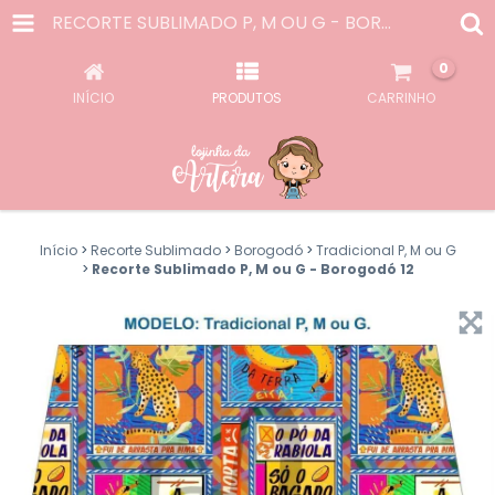
RECORTE SUBLIMADO P, M OU G - BOROGODÓ 12
0
INÍCIO
PRODUTOS
CARRINHO
Início
>
Recorte Sublimado
>
Borogodó
>
Tradicional P, M ou G
>
Recorte Sublimado P, M ou G - Borogodó 12