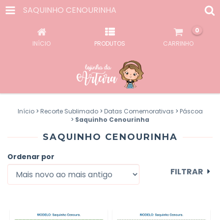
SAQUINHO CENOURINHA
0
INÍCIO
PRODUTOS
CARRINHO
Início
>
Recorte Sublimado
>
Datas Comemorativas
>
Páscoa
>
Saquinho Cenourinha
SAQUINHO CENOURINHA
Ordenar por
FILTRAR