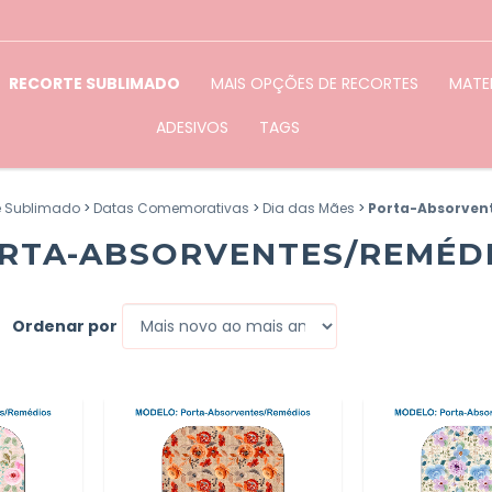
RECORTE SUBLIMADO
MAIS OPÇÕES DE RECORTES
MATER
ADESIVOS
TAGS
e Sublimado
>
Datas Comemorativas
>
Dia das Mães
>
Porta-Absorven
RTA-ABSORVENTES/REMÉD
Ordenar por