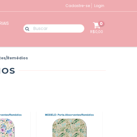
Cadastre-se
Login
IAIS
0
R$0,00
tes/Remédios
IOS