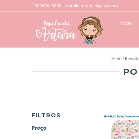
1999690-6888
camila.romanini@live.com
INÍCIO
Início
>
Recort
PO
FILTROS
Preço