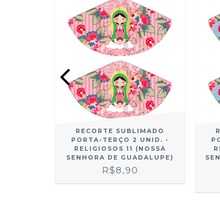
IMADO
RECORTE SUBLIMADO
UNID. -
PORTA-TERÇO 2 UNID. -
P
 06
RELIGIOSOS 11 (NOSSA
R
SENHORA DE GUADALUPE)
SE
R$8,90