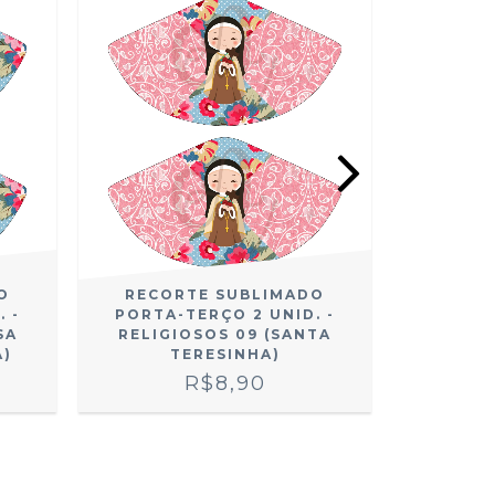
O
RECORTE SUBLIMADO
RECO
 -
PORTA-TERÇO 2 UNID. -
PORTA-
SA
RELIGIOSOS 09 (SANTA
RE
A)
TERESINHA)
R$8,90