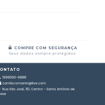
COMPRE COM SEGURANÇA
Seus dados sempre protegidos
CONTATO
1999690-6888
camila.romanini@live.com
Rua São José, 161, Centro - Santo Antônio de
osse