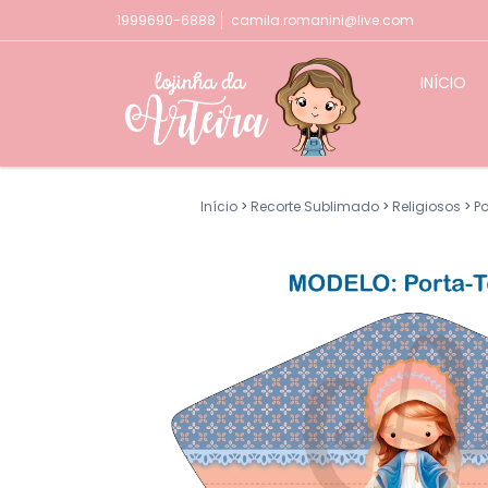
1999690-6888
camila.romanini@live.com
INÍCIO
Início
>
Recorte Sublimado
>
Religiosos
>
P