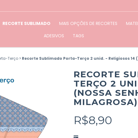
RECORTE SUBLIMADO
MAIS OPÇÕES DE RECORTES
MATER
ADESIVOS
TAGS
orta-Terço
>
Recorte Sublimado Porta-Terço 2 unid. - Religiosos 1
RECORTE SU
TERÇO 2 UNI
(NOSSA SE
MILAGROSA)
R$8,90